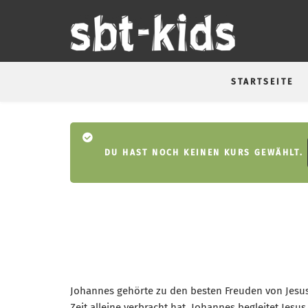
Direkt
zum
Inhalt
STARTSEITE
Statusmeldu
DU HAST NOCH KEINEN KURS GEWÄHLT.
Johannes gehörte zu den besten Freuden von Jesus.
Zeit alleine verbracht hat. Johannes begleitet Jesu