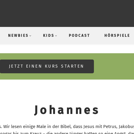
NEWBIES
KIDS
PODCAST
HÖRSPIELE
ng
JETZT EINEN KURS STARTEN
Johannes
 Wir lesen einige Male in der Bibel, dass Jesus mit Petrus, Jakob
s sogar bis zum Kreuz – die andere Jünger hatten so eine Angst, das