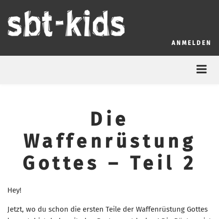
Direkt
zum
Inhalt
User
ANMELDEN
account
menu
Die
Waffenrüstung
Gottes – Teil 2
Hey!
Jetzt, wo du schon die ersten Teile der Waffenrüstung Gottes